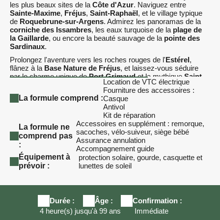
les plus beaux sites de la
Côte d'Azur
. Naviguez entre
Sainte-Maxime
,
Fréjus
,
Saint-Raphaël
, et le village typique
de
Roquebrune-sur-Argens
. Admirez les panoramas de la
corniche des Issambres
, les eaux turquoise de la
plage de
la Gaillarde
, ou encore la beauté sauvage de la
pointe des
Sardinaux
.
Prolongez l'aventure vers les roches rouges de l'
Estérel
,
flânez à la
Base Nature de Fréjus
, et laissez-vous séduire
par le charme unique de
Port Grimaud
et la mythique
Saint-
Location de VTC électrique
Tropez
.
Fourniture des accessoires :
Une escapade sur-mesure au cœur du
La formule comprend :
Golfe de Saint-
Casque
Tropez
, entre criques secrètes, villages provençaux et
Antivol
paysages méditerranéens à couper le souffle.
Accessoires en supplément : remorque,
La formule ne
sacoches, vélo-suiveur, siège bébé
comprend pas
Assurance annulation
:
Équipement à
protection solaire, gourde, casquette et
prévoir :
lunettes de soleil
Durée :
Âge :
Confirmation :
4 heure(s)
jusqu'à 99 ans
Immédiate