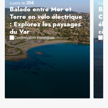
35€
à partir de
à part
Balade entre Mer et
Bal
Terre en vélo électrique
Cor
: Explorez les paysages
éle
du Var
côt
Confirmation Immédiate
4 h