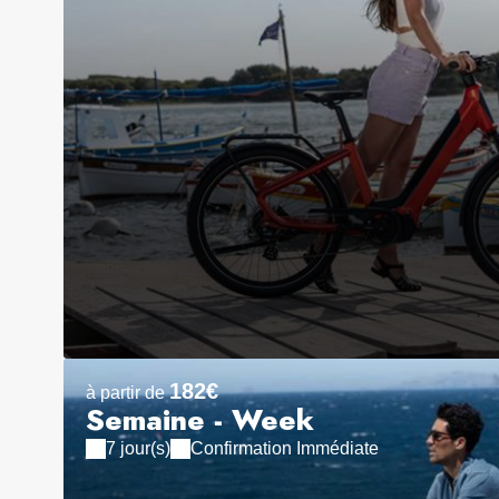
182€
à partir de
Semaine - Week
7 jour(s)
Confirmation Immédiate