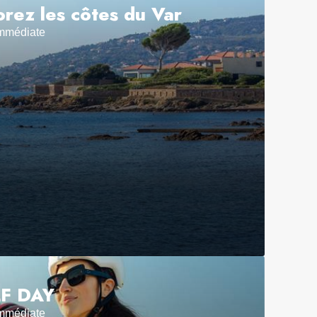
orez les côtes du Var
Immédiate
LF DAY
Immédiate