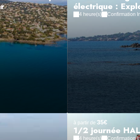
ar
électrique : Expl
4 heure(s)
Confirmation 
35€
à partir de
1/2 journée HA
4 heure(s)
Confirmation 