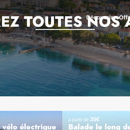
EZ TOUTES NOS A
Découvrir
Off
35€
à partir de
 vélo électrique
Balade le long d