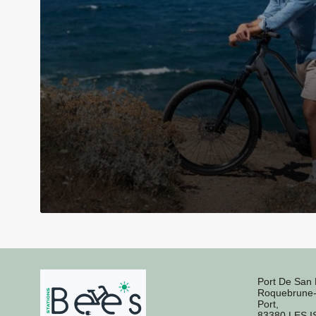
Port De San 
Roquebrune-
Port,
83380 LES 