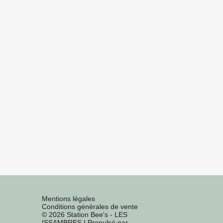
Mentions légales
Conditions générales de vente
© 2026 Station Bee's - LES
ISSAMBRES
|
Propulsé par