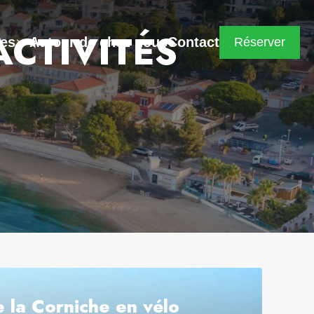
CTIVITÉS
res
Autour de chez nous
Contact
Réserver
e la Corniche en vélo