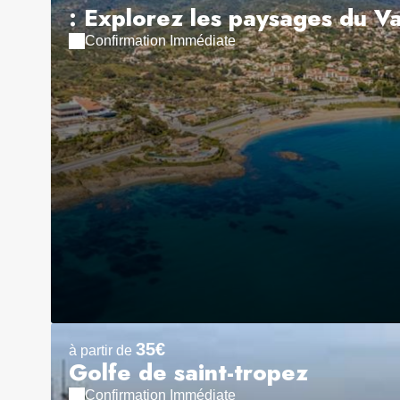
: Explorez les paysages du V
Confirmation Immédiate
35€
à partir de
Golfe de saint-tropez
Confirmation Immédiate