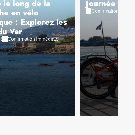
 le long de la
Journée - Da
he en vélo
Confirmation Imméd
ique : Explorez les
du Var
)
Confirmation Immédiate