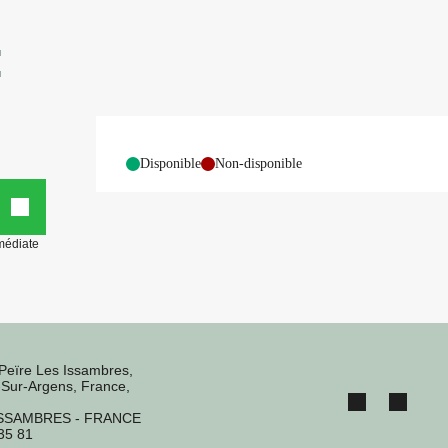
E
-
Disponible
-
Non-disponible
médiate
Peïre Les Issambres,
Sur-Argens, France,
ISSAMBRES - FRANCE
35 81