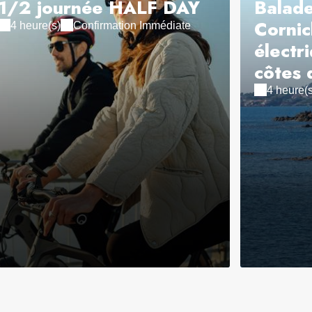
1/2 journée HALF DAY
Balade
Cornic
4 heure(s)
Confirmation Immédiate
électr
côtes 
4 heure(s