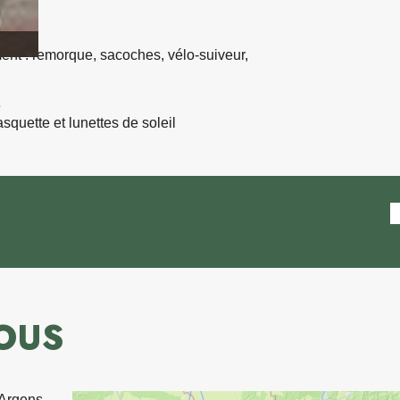
images (2)
nt : remorque, sacoches, vélo-suiveur,
asquette et lunettes de soleil
VOUS
Argens,