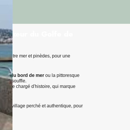
 au cœur du Golfe de
situé entre mer et pinèdes, pour une
oute du bord de mer
ou la pittoresque
er le souffle.
mbolique chargé d'histoire, qui marque
maud
, village perché et authentique, pour