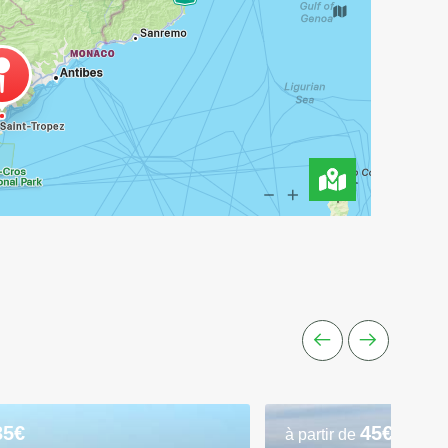
35€
45€
à partir de