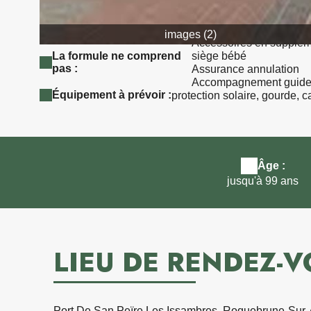
La formule comprend :
Casque
Antivol
images (2)
Accessoires en suppléme
La formule ne comprend
siège bébé
pas :
Assurance annulation
Équipement à prévoir :
protection solaire, gourde, c
Âge :
jusqu'à 99 ans
LIEU DE RENDEZ-
Port De San Peïre Les Issambres, Roquebrune-Sur-