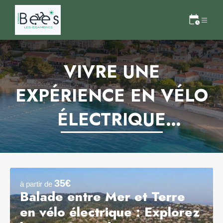
VIVRE UNE
EXPÉRIENCE EN VÉLO
ÉLECTRIQUE
(ITINÉRAIRES SUR LA
1/2 OU LA JOURNÉE)
35€
à partir de
Balade entre Mer et Terre
en vélo électrique : Explorez