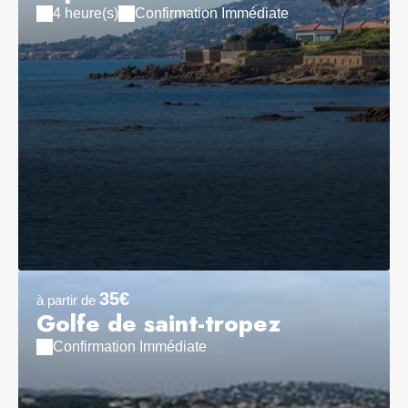
4 heure(s)
Confirmation Immédiate
35€
à partir de
Golfe de saint-tropez
Confirmation Immédiate